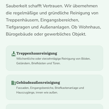
Treppenhausreini
Sauberkeit schafft Vertrauen. Wir übernehmen
die regelmäßige und gründliche Reinigung von
Makellose Sauberkeit für Ihr Gebäude und gemein
Treppenhäusern, Eingangsbereichen,
Bereiche.
Tiefgaragen und Außenanlagen. Ob Wohnhaus,
Bürogebäude oder gewerbliches Objekt.
cleaning_services
Treppenhausreinigung
Wöchentliche oder vierzehntägige Reinigung von Böden,
Geländern, Briefkästen und Türen.
domain
Gebäudeaußenreinigung
Fassaden, Eingangsbereiche, Briefkastenanlage und
Hauszugänge, innen wie außen.