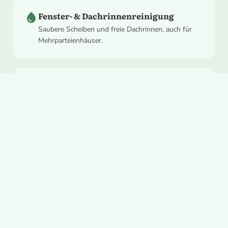
water_drop
Fenster- & Dachrinnenreinigung
Saubere Scheiben und freie Dachrinnen, auch für
Mehrparteienhäuser.
home_repair_service
Montagearbeiten & Entrümpelung
Aufbau, Abbau und Räumung. Auch bei
Mieterwechsel und Kellerentrümpelungen.
Lage und Erreichbarkeit