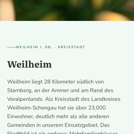
LANDKREIS WEILHEIM-SCHONGAU · VORALPENLAND
Hausmeisterservice
Weilheim
WEILHEIM I. OB. · KREISSTADT
Weilheim
Winterdienst, Gebäudereinigung und
Hausmeisterdienste für Weilheim i. OB.
Weilheim liegt 28 Kilometer südlich von
Starnberg, an der Ammer und am Rand des
Voralpenlands. Als Kreisstadt des Landkreises
Weilheim-Schongau hat sie über 23.000
Einwohner, deutlich mehr als alle anderen
Gemeinden in unserem Einsatzgebiet. Das
Stadtbild ist ein anderes: Mehrfamilienhäuser,